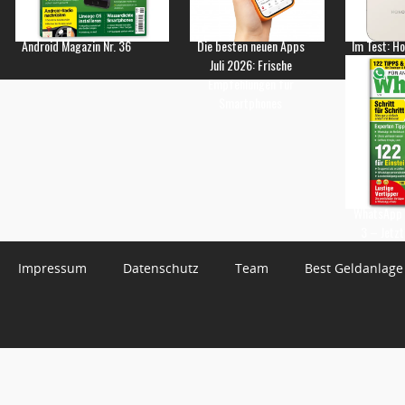
Android Magazin Nr. 36
Die besten neuen Apps
Im Test: H
Juli 2026: Frische
Empfehlungen für
Smartphones
WhatsApp 
3 – Jetzt
Impressum
Datenschutz
Team
Best Geldanlage