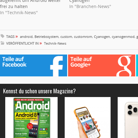
abgelehnt um Android weiter
Cyanogen
frei zu halten
In "Branchen-News"
In "Technik-News"
»
TAGS
android
,
Betriebssystem
,
custom
,
customrom
,
Cyanogen
,
cyanogenmod
,
»
VERÖFFENTLICHT IN
Technik-News
Kennst du schon unsere Magazine?