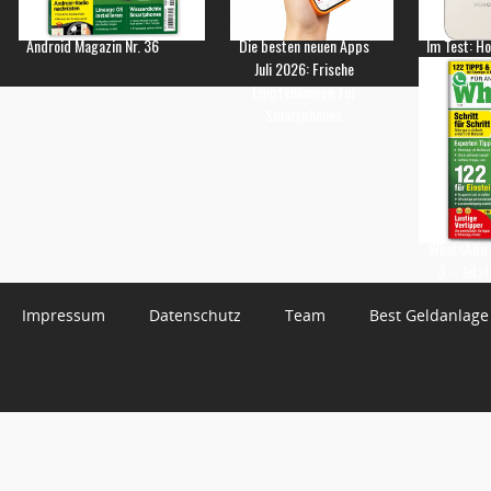
Android Magazin Nr. 36
Die besten neuen Apps
Im Test: H
Juli 2026: Frische
Empfehlungen für
Smartphones
WhatsApp 
3 – Jetzt
Impressum
Datenschutz
Team
Best Geldanlage