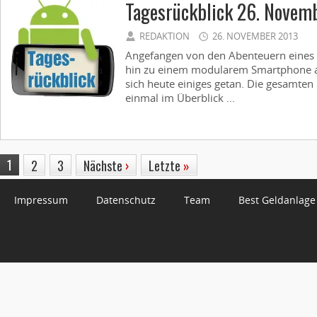
Tagesrückblick 26. Novem
REDAKTION
26. NOVEMBER 2013
Angefangen von den Abenteuern eines 
hin zu einem modularem Smartphone 
sich heute einiges getan. Die gesamten
einmal im Überblick ...
1
2
3
Nächste
›
Letzte
»
Impressum
Datenschutz
Team
Best Geldanlage