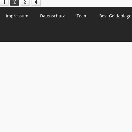
2
1
3
4
Impressum
Datenschutz
Team
Best Geldanlage