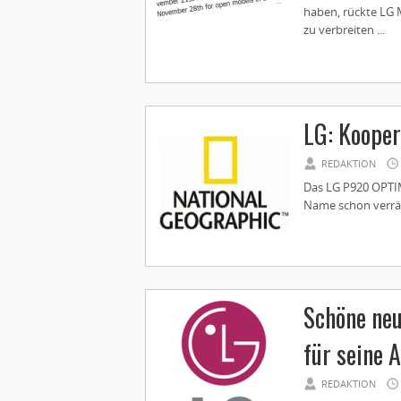
haben, rückte LG 
zu verbreiten ...
LG: Kooper
REDAKTION
Das LG P920 OPTIM
Name schon verrät,
Schöne ne
für seine 
REDAKTION