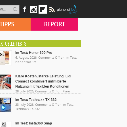
TIPPS
REPORT
AKTUELLE TESTS
Im Test: Honor 600 Pro
6. August 2026,
Comments Off
on Im Test:
Honor 600 Pro
Klare Kosten, starke Leistung: Lidl
Connect kombiniert unlimitierte
Nutzung mit flexiblen Konditionen
28. July 2026,
Comments Off
on Klare
sten, starke Leistung: Lidl Connect kombiniert
limitierte Nutzung mit flexiblen Konditionen
Im Test: Technaxx TX-332
23. July 2026,
Comments Off
on Im Test:
Technaxx TX-332
Im Test: Insta360 Snap