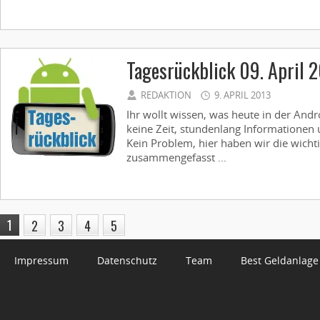
Tagesrückblick 09. April 
REDAKTION
9. APRIL 2013
Ihr wollt wissen, was heute in der Andr
keine Zeit, stundenlang Informationen 
Kein Problem, hier haben wir die wicht
zusammengefasst ...
1
2
3
4
5
Impressum
Datenschutz
Team
Best Geldanlage