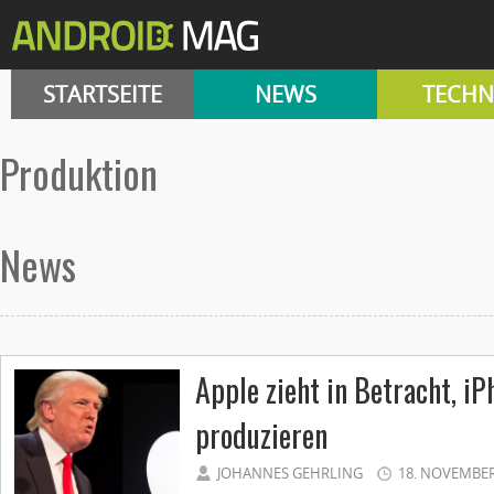
STARTSEITE
NEWS
TECHN
produktion
News
Apple zieht in Betracht, i
produzieren
JOHANNES GEHRLING
18. NOVEMBER