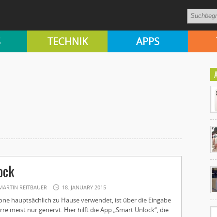
S
TECHNIK
APPS
Ko
ock
un
MARTIN REITBAUER
18. JANUARY 2015
ne hauptsächlich zu Hause verwendet, ist über die Eingabe
rre meist nur genervt. Hier hilft die App „Smart Unlock“, die