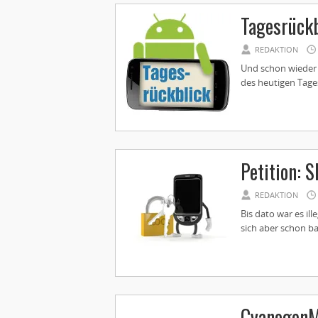
Tagesrückb
REDAKTION
Und schon wieder 
des heutigen Tages
Petition: 
REDAKTION
Bis dato war es il
sich aber schon bal
CyanogenM