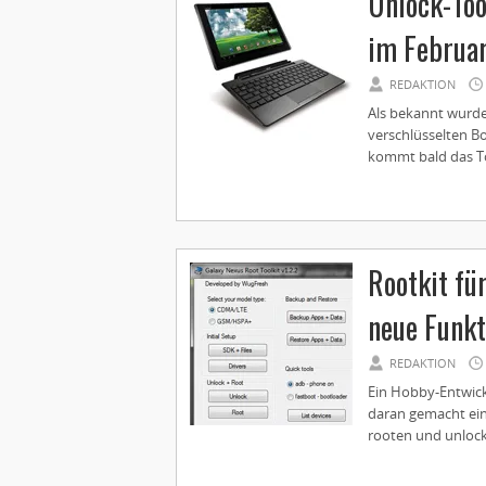
Unlock-To
im Februa
REDAKTION
Als bekannt wurde
verschlüsselten Bo
kommt bald das To
Rootkit f
neue Funkt
REDAKTION
Ein Hobby-Entwick
daran gemacht ein
rooten und unlocke