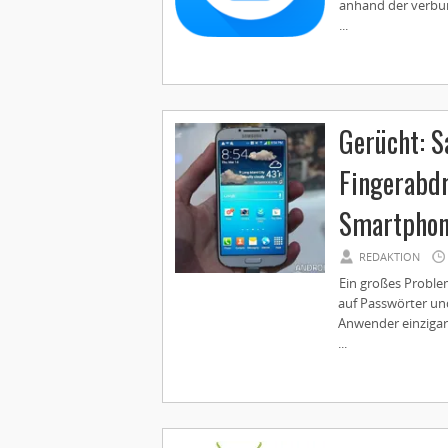
anhand der verbu
...
Gerücht: S
Fingerabdr
Smartphon
REDAKTION
Ein großes Proble
auf Passwörter un
Anwender einzigar
...