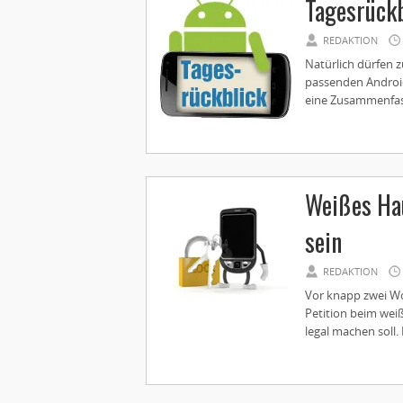
Tagesrückb
REDAKTION
Natürlich dürfen 
passenden Android
eine Zusammenfass
Weißes Hau
sein
REDAKTION
Vor knapp zwei W
Petition beim wei
legal machen soll.