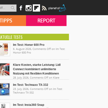
TIPPS
REPORT
AKTUELLE TESTS
Im Test: Honor 600 Pro
6. August 2026,
Comments Off
on Im Test:
Honor 600 Pro
Klare Kosten, starke Leistung: Lidl
Connect kombiniert unlimitierte
Nutzung mit flexiblen Konditionen
28. July 2026,
Comments Off
on Klare
sten, starke Leistung: Lidl Connect kombiniert
limitierte Nutzung mit flexiblen Konditionen
Im Test: Technaxx TX-332
23. July 2026,
Comments Off
on Im Test:
Technaxx TX-332
Im Test: Insta360 Snap