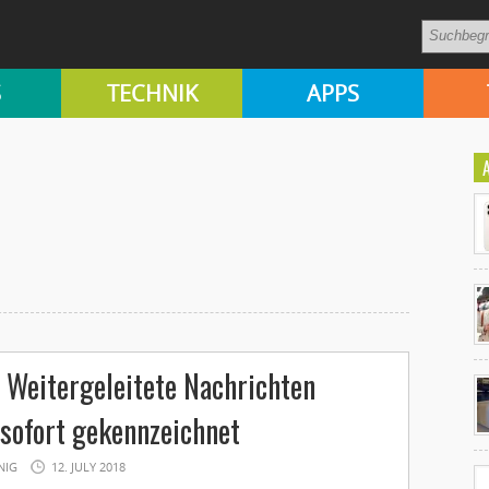
S
TECHNIK
APPS
Ko
Weitergeleitete Nachrichten
un
sofort gekennzeichnet
NIG
12. JULY 2018