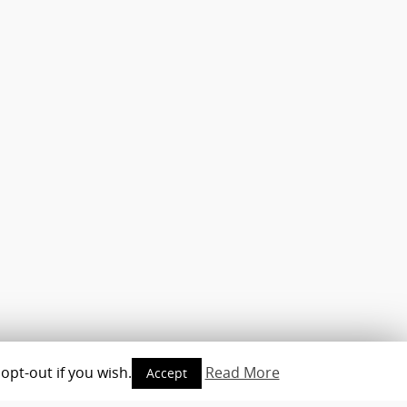
opt-out if you wish.
Read More
Accept
opyright © 2010-2016 - www.androidmag.de