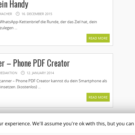
dein Handy
MACHER
16. DECEMBER 2015
WhatsApp-Kettenbrief die Runde, der das Ziel hat, dein
legen ...
READ MORE
r – Phone PDF Creator
REDAKTION
12. JANUARY 2014
canner – Phone PDF Creator kannst du dein Smartphone als
nsetzen. (kostenlos) ...
READ MORE
 experience. We'll assume you're ok with this, but you can 
Magazine
Shop
C