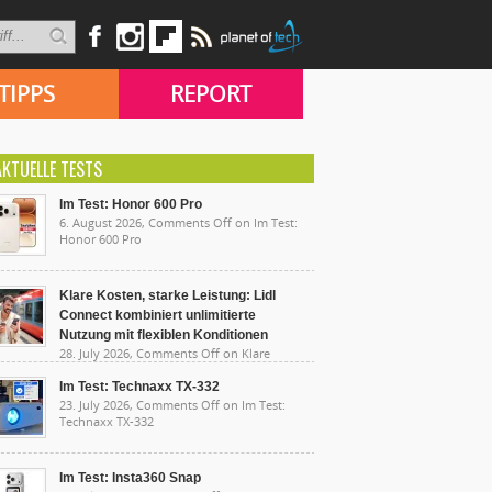
TIPPS
REPORT
AKTUELLE TESTS
Im Test: Honor 600 Pro
6. August 2026,
Comments Off
on Im Test:
Honor 600 Pro
Klare Kosten, starke Leistung: Lidl
Connect kombiniert unlimitierte
Nutzung mit flexiblen Konditionen
28. July 2026,
Comments Off
on Klare
sten, starke Leistung: Lidl Connect kombiniert
limitierte Nutzung mit flexiblen Konditionen
Im Test: Technaxx TX-332
23. July 2026,
Comments Off
on Im Test:
Technaxx TX-332
Im Test: Insta360 Snap