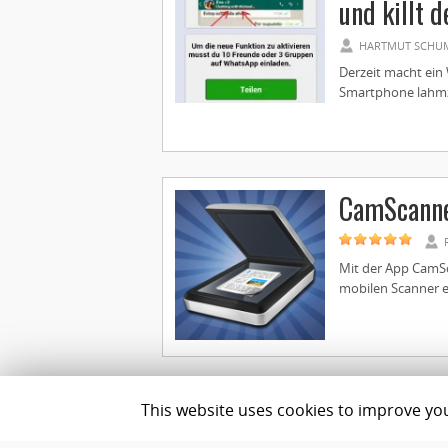
und killt 
HARTMUT SCHU
Derzeit macht ein 
Smartphone lahmzu
CamScanne
Mit der App CamS
mobilen Scanner ei
This website uses cookies to improve your
Impressum
Datenschutz
Team
Best Geldanlage