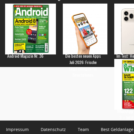
Android Magazin Nr. 36
Die besten neuen Apps
Im Test: H
Juli 2026: Frische
Empfehlungen für
Smartphones
WhatsApp 
3 – Jetzt
Impressum
Datenschutz
Team
Best Geldanlage