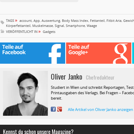
»
TAGS
account
,
App
,
Auswertung
,
Body Mass Index
,
Fettanteil
,
Fitbit Aria
,
Gewich
Körperfettanteil
,
Muskelmasse
,
Signal
,
Smartphone
,
Waage
»
VERÖFFENTLICHT IN
Gadgets
Oliver Janko
Chefredakteur
Studiert in Wien und schreibt Reportagen, Test
Printausgaben des Verlags. Bei Fragen – Facebo
bereit.
Alle Artikel von Oliver Janko anzeigen
Kennst du schon unsere Magazine?