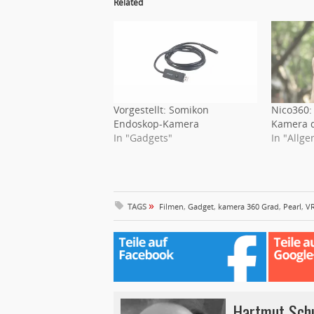
Related
Vorgestellt: Somikon
Nico360:
Endoskop-Kamera
Kamera d
In "Gadgets"
In "Allg
»
TAGS
Filmen
,
Gadget
,
kamera 360 Grad
,
Pearl
,
V
Hartmut Sch