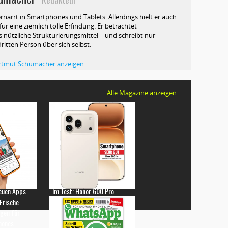
rnarrt in Smartphones und Tablets. Allerdings hielt er auch
ür eine ziemlich tolle Erfindung. Er betrachtet
 nützliche Strukturierungsmittel – und schreibt nur
dritten Person über sich selbst.
Hartmut Schumacher anzeigen
Alle Magazine anzeigen
euen Apps
Im Test: Honor 600 Pro
 Frische
gen für
hones