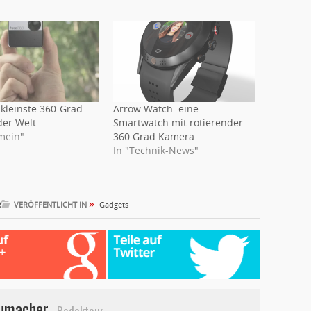
 kleinste 360-Grad-
Arrow Watch: eine
er Welt
Smartwatch mit rotierender
emein"
360 Grad Kamera
In "Technik-News"
»
R
VERÖFFENTLICHT IN
Gadgets
umacher
Redakteur