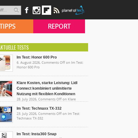
TIPPS
REPORT
AKTUELLE TESTS
Im Test: Honor 600 Pro
6. August 2026,
Comments Off
on Im Test:
Honor 600 Pro
Klare Kosten, starke Leistung: Lidl
Connect kombiniert unlimitierte
Nutzung mit flexiblen Konditionen
28. July 2026,
Comments Off
on Klare
sten, starke Leistung: Lidl Connect kombiniert
limitierte Nutzung mit flexiblen Konditionen
Im Test: Technaxx TX-332
23. July 2026,
Comments Off
on Im Test:
Technaxx TX-332
Im Test: Insta360 Snap