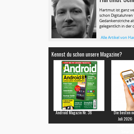
Hartmut ist ganz ve
schon Digitaluhren f
Gedankenstriche als
gelegentlich in der 
Alle Artikel von 
Kennst du schon unsere Magazine?
Android Magazin Nr. 36
Die besten n
Juli 2026:
Empfehlun
Smartp