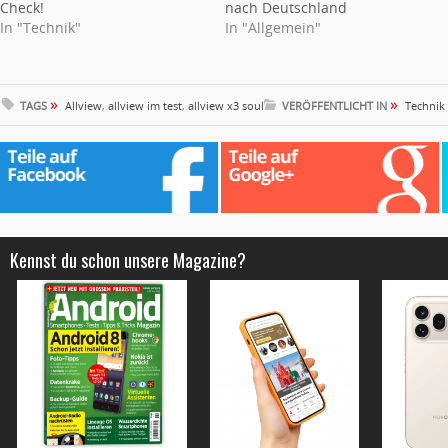
Check!
nach Deutschland
In "Technik"
In "Allgemein"
»
»
TAGS
Allview
,
allview im test
,
allview x3 soul
VERÖFFENTLICHT IN
Technik
Kennst du schon unsere Magazine?