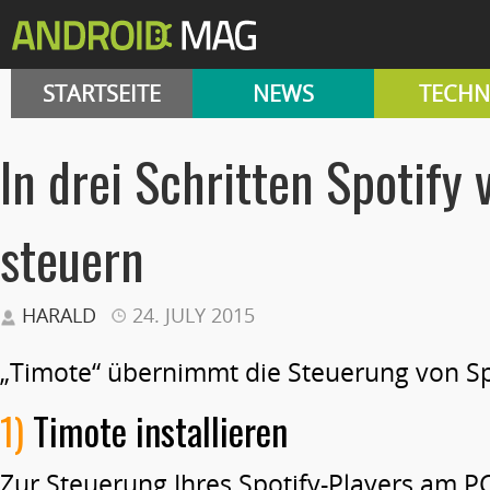
STARTSEITE
NEWS
TECHN
In drei Schritten Spotify
steuern
HARALD
24. JULY 2015
„Timote“ übernimmt die Steuerung von Sp
1)
Timote installieren
Zur Steuerung Ihres Spotify-Players am P