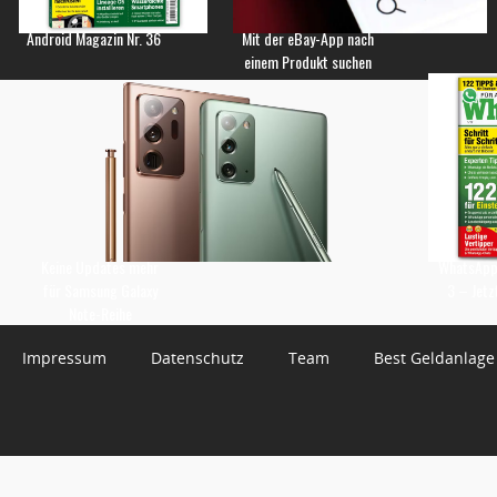
Android Magazin Nr. 36
Mit der eBay-App nach
einem Produkt suchen
Keine Updates mehr
WhatsApp 
für Samsung Galaxy
3 – Jetz
Note-Reihe
Impressum
Datenschutz
Team
Best Geldanlage