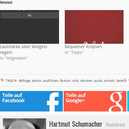
Related
Lautstärke über Widgets
Bequemer Knipsen
regeln
In "Tipps"
In "Allgemein"
»
TAGS
Abfolge
,
aktion
,
ausführen
,
Button
,
click
,
drucken
,
quick
,
schnell
,
Serie
Hartmut Schumacher
Redakteur