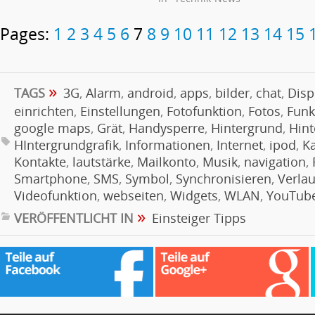
Pages:
1
2
3
4
5
6
7
8
9
10
11
12
13
14
15
»
TAGS
3G
,
Alarm
,
android
,
apps
,
bilder
,
chat
,
Disp
einrichten
,
Einstellungen
,
Fotofunktion
,
Fotos
,
Funk
google maps
,
Grät
,
Handysperre
,
Hintergrund
,
Hint
HIntergrundgrafik
,
Informationen
,
Internet
,
ipod
,
K
Kontakte
,
lautstärke
,
Mailkonto
,
Musik
,
navigation
,
Smartphone
,
SMS
,
Symbol
,
Synchronisieren
,
Verlau
Videofunktion
,
webseiten
,
Widgets
,
WLAN
,
YouTub
»
VERÖFFENTLICHT IN
Einsteiger Tipps