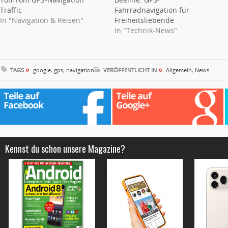
Traffic
Fahrradnavigation für
In "Navigation & Reisen"
Freiheitsliebende
In "Technik-News"
»
»
TAGS
google
,
gps
,
navigation
VERÖFFENTLICHT IN
Allgemein
,
News
Kennst du schon unsere Magazine?