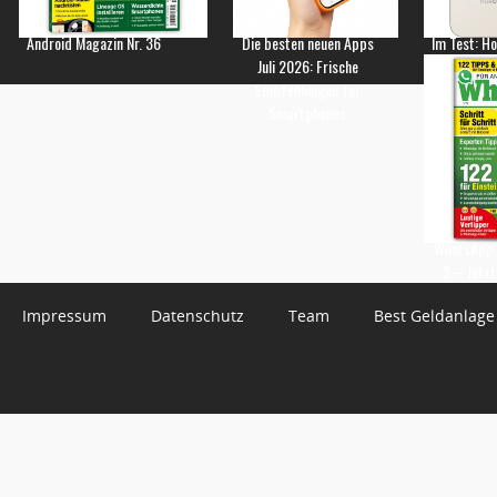
Android Magazin Nr. 36
Die besten neuen Apps
Im Test: H
Juli 2026: Frische
Empfehlungen für
Smartphones
WhatsApp 
3 – Jetzt
Impressum
Datenschutz
Team
Best Geldanlage