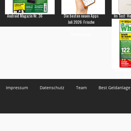
Android Magazin Nr. 36
Die besten neuen Apps
Im Test: H
Juli 2026: Frische
Empfehlungen für
Smartphones
WhatsApp 
3 – Jetzt
Impressum
Datenschutz
Team
Best Geldanlage