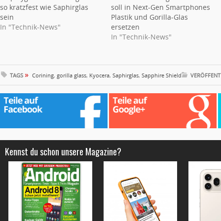
so kratzfest wie Saphirglas
soll in Next-Gen Smartphones
sein
Plastik und Gorilla-Glas
In "Technik-News"
ersetzen
In "Technik-News"
»
TAGS
Corining
,
gorilla glass
,
Kyocera
,
Saphirglas
,
Sapphire Shield
VERÖFFENT
Kennst du schon unsere Magazine?