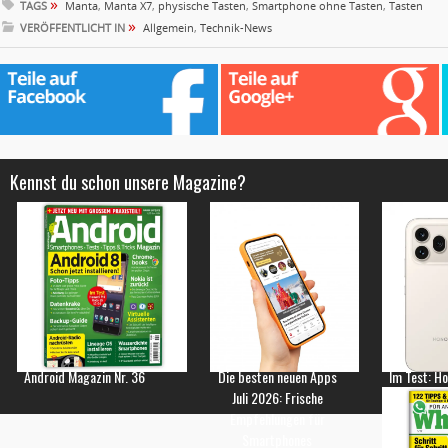
»
TAGS
Manta
,
Manta X7
,
physische Tasten
,
Smartphone ohne Tasten
,
Tasten
»
VERÖFFENTLICHT IN
Allgemein
,
Technik-News
Kennst du schon unsere Magazine?
Android Magazin Nr. 36
Die besten neuen Apps
Im Test: H
Juli 2026: Frische
Empfehlungen für
Smartphones