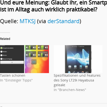
Und eure Meinung: Glaubt ihr, ein Smart
ist im Alltag auch wirklich praktikabel?
Quelle:
MTKSJ
(via
derStandard
)
Related
Tasten schonen
Spezifikationen und Features
In "Einsteiger Tipps"
des Sony LT29i Hayabusa
geleakt
In "Branchen-News"