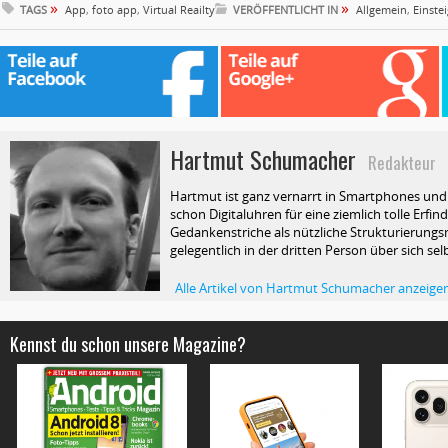
»
»
TAGS
App
,
foto app
,
Virtual Reailty
VERÖFFENTLICHT IN
Allgemein
,
Einste
Hartmut Schumacher
Redakteur
Hartmut ist ganz vernarrt in Smartphones und T
schon Digitaluhren für eine ziemlich tolle Erfin
Gedankenstriche als nützliche Strukturierungsm
gelegentlich in der dritten Person über sich selb
Alle Artikel von Hartmut Schumacher anzeige
Kennst du schon unsere Magazine?