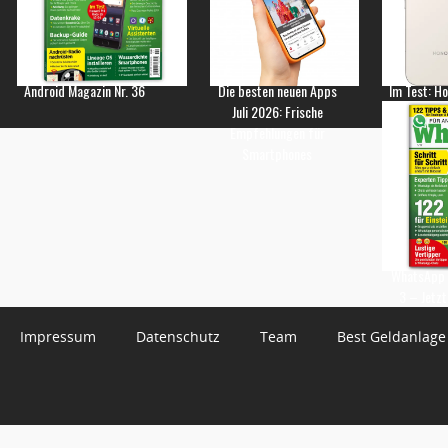
Android Magazin Nr. 36
Die besten neuen Apps
Im Test: H
Juli 2026: Frische
Empfehlungen für
Smartphones
WhatsApp 
3 – Jetzt
Impressum
Datenschutz
Team
Best Geldanlage