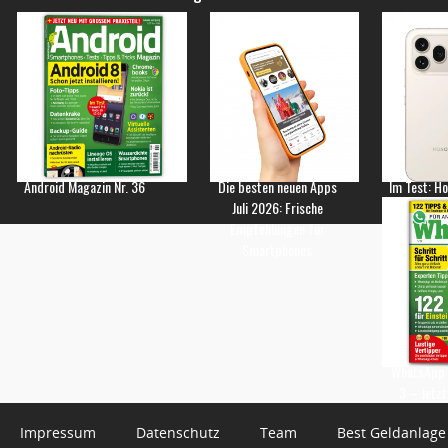
Android Magazin Nr. 36
Die besten neuen Apps
Im Test: H
Juli 2026: Frische
Empfehlungen für
Smartphones
WhatsApp 
3 – Jetzt
Impressum
Datenschutz
Team
Best Geldanlage