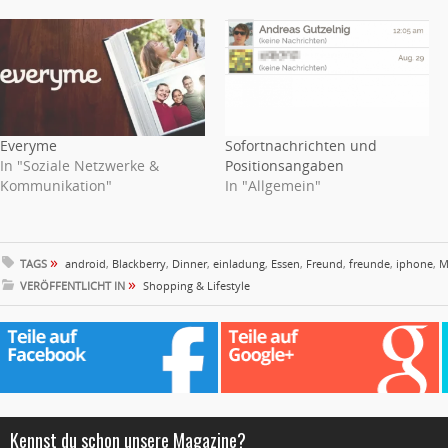
Everyme
Sofortnachrichten und
In "Soziale Netzwerke &
Positionsangaben
Kommunikation"
In "Allgemein"
»
TAGS
android
,
Blackberry
,
Dinner
,
einladung
,
Essen
,
Freund
,
freunde
,
iphone
,
M
»
VERÖFFENTLICHT IN
Shopping & Lifestyle
Kennst du schon unsere Magazine?