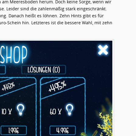
uch am Meeresboden herum. Doch keine Sorge, wenn wir
e. Leider sind die zahlenmäßig stark eingeschränkt.
ng. Danach heißt es löhnen. Zehn Hints gibt es für
uro-Schein hin. Letzteres ist die bessere Wahl, mit zehn