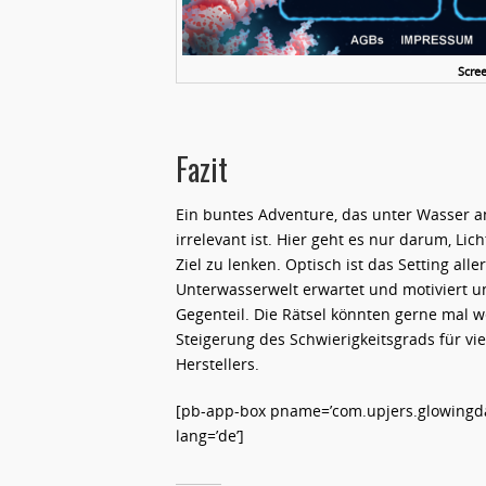
Scre
Fazit
Ein buntes Adventure, das unter Wasser a
irrelevant ist. Hier geht es nur darum, Lic
Ziel zu lenken. Optisch ist das Setting al
Unterwasserwelt erwartet und motiviert u
Gegenteil. Die Rätsel könnten gerne mal w
Steigerung des Schwierigkeitsgrads für v
Herstellers.
[pb-app-box pname=’com.upjers.glowingda
lang=’de’]