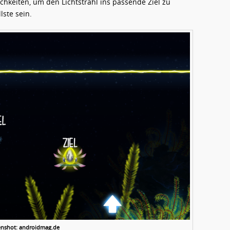
ichkeiten, um den Lichtstrahl ins passende Ziel zu
lste sein.
enshot: androidmag.de