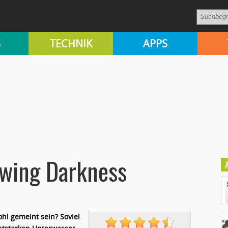
S
TECHNIK
APPS
owing Darkness
hl gemeint sein? Soviel