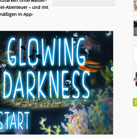
htstarken Unterwasser-
iel-Abenteuer – und mit
 mäßigen In-App-
Ko
un