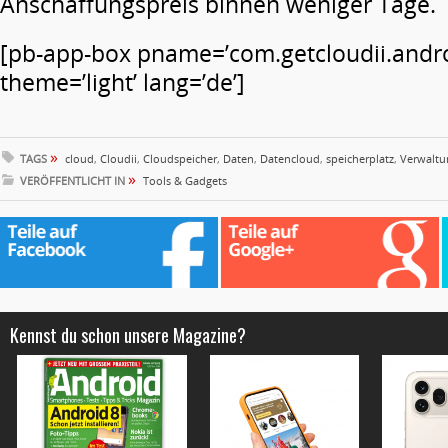
Anschaffungspreis binnen weniger Tage.
[pb-app-box pname=’com.getcloudii.andro
theme=’light’ lang=’de’]
»
TAGS
cloud
,
Cloudii
,
Cloudspeicher
,
Daten
,
Datencloud
,
speicherplatz
,
Verwaltu
»
VERÖFFENTLICHT IN
Tools & Gadgets
Kennst du schon unsere Magazine?