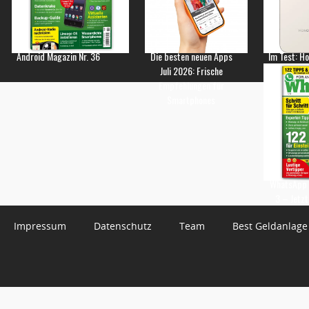
Android Magazin Nr. 36
Die besten neuen Apps
Im Test: H
Juli 2026: Frische
Empfehlungen für
Smartphones
WhatsApp 
3 – Jetzt
Impressum
Datenschutz
Team
Best Geldanlage