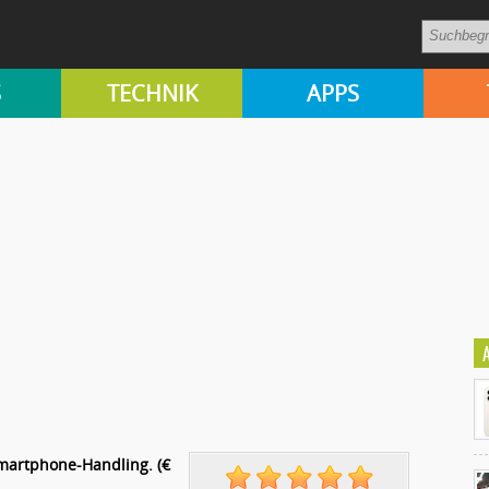
S
TECHNIK
APPS
martphone-Handling. (€