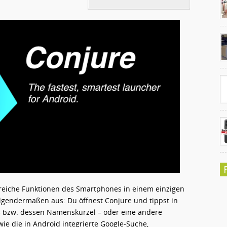
Ko
un
hlreiche Funktionen des Smartphones in einem einzigen
folgendermaßen aus: Du öffnest Conjure und tippst in
 – bzw. dessen Namenskürzel – oder eine andere
wie die in Android integrierte Google-Suche,