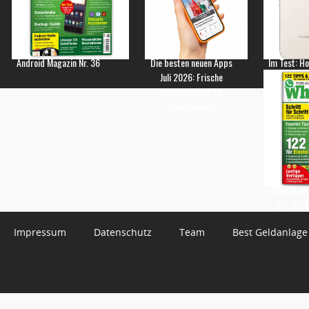
Android Magazin Nr. 36
Die besten neuen Apps
Im Test: H
Juli 2026: Frische
Empfehlungen für
Smartphones
WhatsApp 
3 – Jetzt
Impressum
Datenschutz
Team
Best Geldanlage