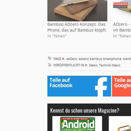
Bamboo ADzero Konzept: Das
ADzero -
Phone, das auf Bambus klopft
im Bamb
In "News"
In "News
»
TAGS
adZero
,
adzero bambus smartphone
,
bamb
»
VERÖFFENTLICHT IN
News
,
Technik-News
Kennst du schon unsere Magazine?