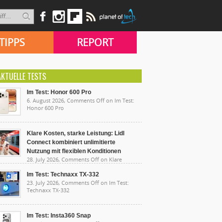
TIPPS
REPORT
AKTUELLE TESTS
Im Test: Honor 600 Pro
6. August 2026,
Comments Off
on Im Test:
Honor 600 Pro
Klare Kosten, starke Leistung: Lidl
Connect kombiniert unlimitierte
Nutzung mit flexiblen Konditionen
28. July 2026,
Comments Off
on Klare
sten, starke Leistung: Lidl Connect kombiniert
limitierte Nutzung mit flexiblen Konditionen
Im Test: Technaxx TX-332
23. July 2026,
Comments Off
on Im Test:
Technaxx TX-332
Im Test: Insta360 Snap