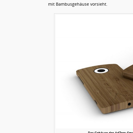
mit Bambusgehäuse vorsieht.
Das Gehäuse des AdZero-Smar