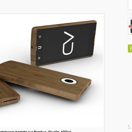
';
tphones besteht aus Bambus. (Quelle: ADTec)