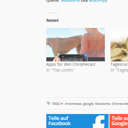
Quelle:
Maxdome
(via
MobiFlip
)
Related
Apps für den Chromecast
Tagesrüc
In "Top-Listen"
In "Tages
»
TAGS
chromecast
,
google
,
Maxdome
,
Onlinevid