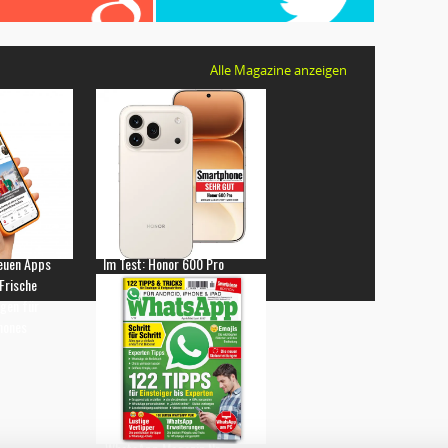
Alle Magazine anzeigen
euen Apps
Im Test: Honor 600 Pro
 Frische
gen für
hones