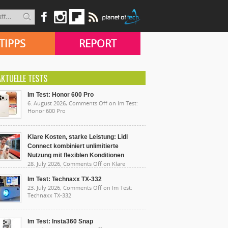
TIPPS
REPORT
AKTUELLE TESTS
Im Test: Honor 600 Pro
6. August 2026,
Comments Off
on Im Test:
Honor 600 Pro
Klare Kosten, starke Leistung: Lidl
Connect kombiniert unlimitierte
Nutzung mit flexiblen Konditionen
28. July 2026,
Comments Off
on Klare
sten, starke Leistung: Lidl Connect kombiniert
limitierte Nutzung mit flexiblen Konditionen
Im Test: Technaxx TX-332
23. July 2026,
Comments Off
on Im Test:
Technaxx TX-332
Im Test: Insta360 Snap