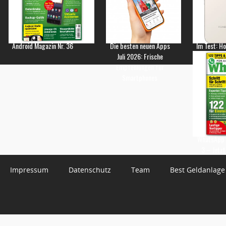
Android Magazin Nr. 36
Die besten neuen Apps
Im Test: H
Juli 2026: Frische
Empfehlungen für
Smartphones
WhatsApp 
3 – Jetzt
Impressum
Datenschutz
Team
Best Geldanlage