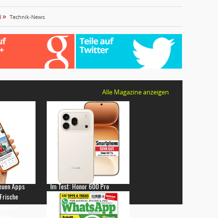
»
N
Technik-News
Alle Magazine anzeigen
euen Apps
Im Test: Honor 600 Pro
 Frische
gen für
hones