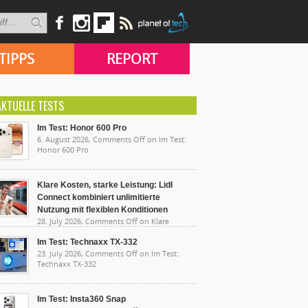
TIPPS
REPORT
AKTUELLE TESTS
Im Test: Honor 600 Pro
6. August 2026,
Comments Off
on Im Test:
Honor 600 Pro
Klare Kosten, starke Leistung: Lidl
Connect kombiniert unlimitierte
Nutzung mit flexiblen Konditionen
28. July 2026,
Comments Off
on Klare
sten, starke Leistung: Lidl Connect kombiniert
limitierte Nutzung mit flexiblen Konditionen
Im Test: Technaxx TX-332
23. July 2026,
Comments Off
on Im Test:
Technaxx TX-332
Im Test: Insta360 Snap