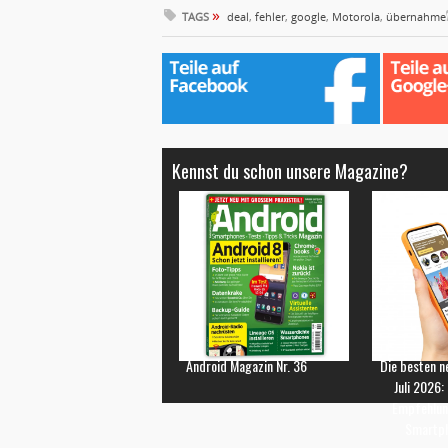
»
TAGS
deal
,
fehler
,
google
,
Motorola
,
übernahme
Kennst du schon unsere Magazine?
Android Magazin Nr. 36
Die besten n
Juli 2026:
Empfehlun
Smartp