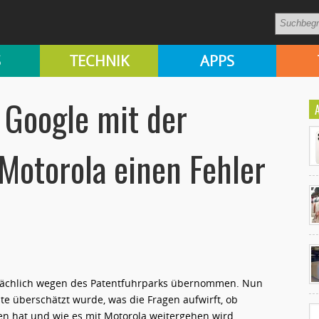
S
TECHNIK
APPS
Google mit der
otorola einen Fehler
Ko
un
tsächlich wegen des Patentfuhrparks übernommen. Nun
ente überschätzt wurde, was die Fragen aufwirft, ob
n hat und wie es mit Motorola weitergehen wird.