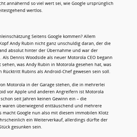
icht annähernd so viel wert sei, wie Google ursprünglich
eitestgehend wertlos.
ehleinschätzung Seitens Google kommen? Allem
Kopf Andy Rubin nicht ganz unschuldig daran, der die
stand absolut hinter der Übernahme und war der
ei. Als Dennis Woodside als neuer Motorola CEO begann
ht sehen, was Andy Rubin in Motorola gesehen hat, was
 Rücktritt Rubins als Android-Chef gewesen sein soll.
on Motorola in der Garage stehen, die in mehrerlei
roid vor Apple und anderen Angreifern ist Motorola
 schon seit Jahren keinen Gewinn ein – die
hre waren überwiegend enttäuschend und mehrere
as macht Google nun also mit diesem immobilen Klotz
scheinlich ein Weiterverkauf, allerdings dürfte der
Stück gesunken sein.