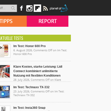
TIPPS
REPORT
AKTUELLE TESTS
Im Test: Honor 600 Pro
6. August 2026,
Comments Off
on Im Test:
Honor 600 Pro
Klare Kosten, starke Leistung: Lidl
Connect kombiniert unlimitierte
Nutzung mit flexiblen Konditionen
28. July 2026,
Comments Off
on Klare
sten, starke Leistung: Lidl Connect kombiniert
limitierte Nutzung mit flexiblen Konditionen
Im Test: Technaxx TX-332
23. July 2026,
Comments Off
on Im Test:
Technaxx TX-332
Im Test: Insta360 Snap