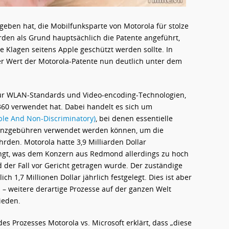
egeben hat, die Mobilfunksparte von Motorola für stolze
rden als Grund hauptsächlich die Patente angeführt,
 Klagen seitens Apple geschützt werden sollte. In
der Wert der Motorola-Patente nun deutlich unter dem
für WLAN-Standards und Video-encoding-Technologien,
360 verwendet hat. Dabei handelt es sich um
ble And Non-Discriminatory)
, bei denen essentielle
zenzgebühren verwendet werden können, um die
rden. Motorola hatte 3,9 Milliarden Dollar
angt, was dem Konzern aus Redmond allerdings zu hoch
 der Fall vor Gericht getragen wurde. Der zuständige
ch 1,7 Millionen Dollar jährlich festgelegt. Dies ist aber
 – weitere derartige Prozesse auf der ganzen Welt
ieden.
es Prozesses Motorola vs. Microsoft erklärt, dass „diese