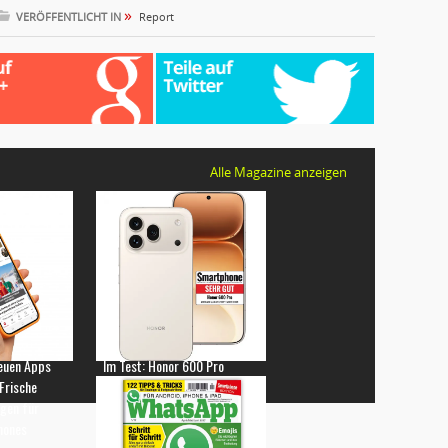
»
VERÖFFENTLICHT IN
Report
Alle Magazine anzeigen
euen Apps
Im Test: Honor 600 Pro
 Frische
gen für
hones