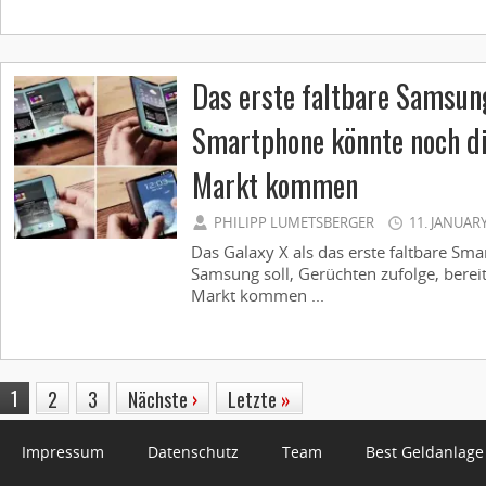
Das erste faltbare Samsun
Smartphone könnte noch di
Markt kommen
PHILIPP LUMETSBERGER
11. JANUAR
Das Galaxy X als das erste faltbare S
Samsung soll, Gerüchten zufolge, berei
Markt kommen ...
1
2
3
Nächste
›
Letzte
»
Impressum
Datenschutz
Team
Best Geldanlage