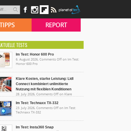
TIPPS
REPORT
AKTUELLE TESTS
Im Test: Honor 600 Pro
6. August 2026,
Comments Off
on Im Test:
Honor 600 Pro
Klare Kosten, starke Leistung: Lidl
Connect kombiniert unlimitierte
Nutzung mit flexiblen Konditionen
28. July 2026,
Comments Off
on Klare
sten, starke Leistung: Lidl Connect kombiniert
limitierte Nutzung mit flexiblen Konditionen
Im Test: Technaxx TX-332
23. July 2026,
Comments Off
on Im Test:
Technaxx TX-332
Im Test: Insta360 Snap