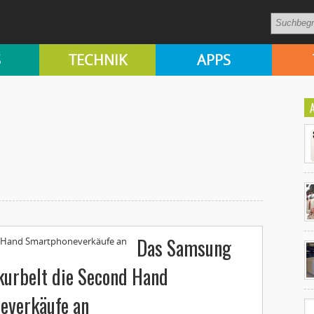
S
TECHNIK
APPS
Ko
Das Samsung
un
kurbelt die Second Hand
everkäufe an