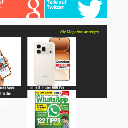
Alle Magazine anzeigen
euen Apps
Im Test: Honor 600 Pro
 Frische
gen für
hones