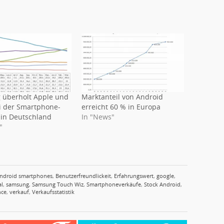
überholt Apple und
Marktanteil von Android
i der Smartphone-
erreicht 60 % in Europa
in Deutschland
In "News"
"
ndroid smartphones
,
Benutzerfreundlickeit
,
Erfahrungswert
,
google
,
al
,
samsung
,
Samsung Touch Wiz
,
Smartphoneverkäufe
,
Stock Android
,
nce
,
verkauf
,
Verkaufsstatistik