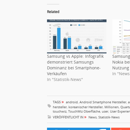
Related
Samsung vs Apple: Infografik
Samsung 
demonstriert Samsungs
Nokia be
Dominanz bei Smartphone-
Nutzung 
Verkäufen
In "News
In "Statistik-News"
»
TAGS
android
,
Android Smartphone Hersteller
,
a
hersteller
,
koreanischer Hersteller
,
Millionen
,
Quart
touchwiz
,
TouchWiz Oberfläche
,
user
,
User Experie
»
VERÖFFENTLICHT IN
News
,
Statistik-News