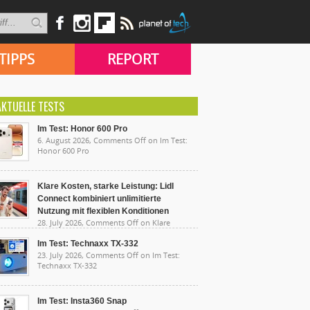
TIPPS
REPORT
AKTUELLE TESTS
Im Test: Honor 600 Pro
6. August 2026,
Comments Off
on Im Test:
Honor 600 Pro
Klare Kosten, starke Leistung: Lidl
Connect kombiniert unlimitierte
Nutzung mit flexiblen Konditionen
28. July 2026,
Comments Off
on Klare
sten, starke Leistung: Lidl Connect kombiniert
limitierte Nutzung mit flexiblen Konditionen
Im Test: Technaxx TX-332
23. July 2026,
Comments Off
on Im Test:
Technaxx TX-332
Im Test: Insta360 Snap