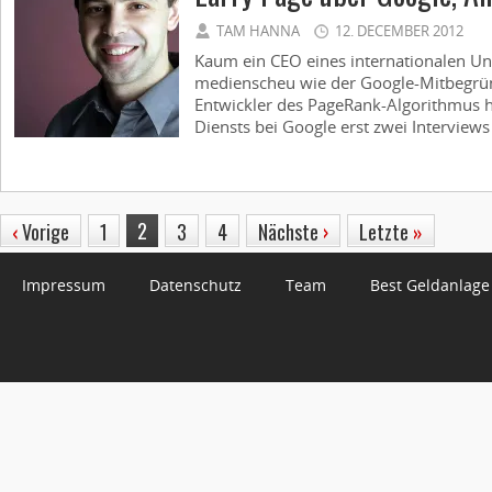
TAM HANNA
12. DECEMBER 2012
Kaum ein CEO eines internationalen Un
medienscheu wie der Google-Mitbegrün
Entwickler des PageRank-Algorithmus h
Diensts bei Google erst zwei Interviews
2
‹
Vorige
1
3
4
Nächste
›
Letzte
»
Impressum
Datenschutz
Team
Best Geldanlage