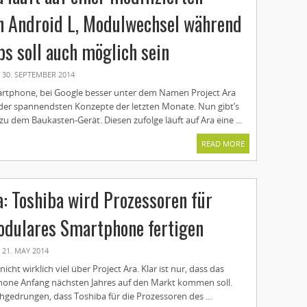
n Android L, Modulwechsel während
bs soll auch möglich sein
30. SEPTEMBER 2014
rtphone, bei Google besser unter dem Namen Project Ara
s der spannendsten Konzepte der letzten Monate. Nun gibt’s
zu dem Baukasten-Gerät. Diesen zufolge läuft auf Ara eine ...
READ MORE
a: Toshiba wird Prozessoren für
odulares Smartphone fertigen
21. MAY 2014
nicht wirklich viel über Project Ara. Klar ist nur, dass das
one Anfang nächsten Jahres auf den Markt kommen soll.
chgedrungen, dass Toshiba für die Prozessoren des ...