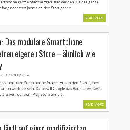
Smartphone ganz einfach aufgerüstet werden. Da das ganze
fang nächsten Jahres an den Start gehen ...
READ MORE
a: Das modulare Smartphone
nen eigenen Store – ähnlich wie
y
23. OCTOBER 2014
l das modulare Smartphone Project Ara an den Start gehen
 uns erwerbbar sein. Dabei will Google das Baukasten-Gerät
rtreiben, der dem Play Store ähnelt ...
READ MORE
 läuft auf einer modifizierten