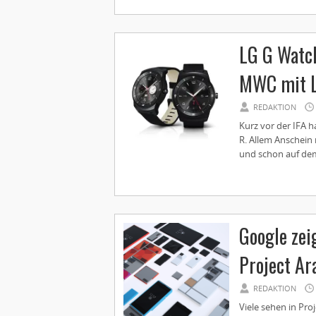
LG G Watc
MWC mit L
REDAKTION
Kurz vor der IFA h
R. Allem Anschein 
und schon auf dem
Google zei
Project Ar
REDAKTION
Viele sehen in Pro