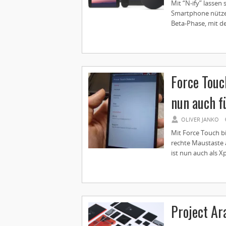
Mit “N-ify” lassen
Smartphone nützen
Beta-Phase, mit de
Force Touc
nun auch f
OLIVER JANKO
Mit Force Touch bi
rechte Maustaste 
ist nun auch als X
Project Ar