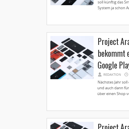
soll künftig das 
System ja schon An
Project Ar
bekommt ei
Google Pla
REDAKTION
Nächstes Jahr sol
und auch dann für
über einen Shop ve
Project Ara