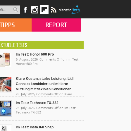
TIPPS
REPORT
AKTUELLE TESTS
Im Test: Honor 600 Pro
6. August 2026,
Comments Off
on Im Test:
Honor 600 Pro
Klare Kosten, starke Leistung: Lidl
Connect kombiniert unlimitierte
Nutzung mit flexiblen Konditionen
28. July 2026,
Comments Off
on Klare
sten, starke Leistung: Lidl Connect kombiniert
limitierte Nutzung mit flexiblen Konditionen
Im Test: Technaxx TX-332
23. July 2026,
Comments Off
on Im Test:
Technaxx TX-332
Im Test: Insta360 Snap