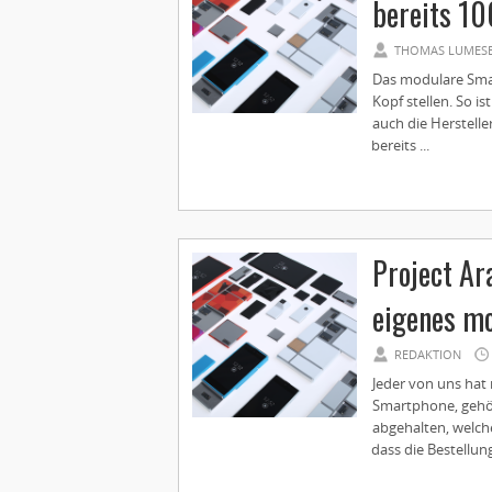
bereits 10
THOMAS LUMES
Das modulare Smar
Kopf stellen. So i
auch die Herstelle
bereits ...
Project Ar
eigenes m
REDAKTION
Jeder von uns hat
Smartphone, gehör
abgehalten, welche
dass die Bestellung