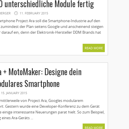
0 unterschiedliche Module fertig
BERGER
11. FEBRUARY 2015
tphone Project Ara soll die Smartphone-Industrie auf den
st zumindest der Plan seitens Google und anscheinend steigen
r darauf ein, denn der Elektronik-Hersteller DDM Brands hat
READ MORE
a + MotoMaker: Designe dein
odulares Smartphone
15. JANUARY 2015
 mittlerweile von Project Ara, Googles modularem
t. Gestern wurde eine Developer-Konferenz zu dem Gerät
 einige interessante Neuerungen parat hielt. So zum Beispiel,
 eines Ara-Geräts ...
READ MORE