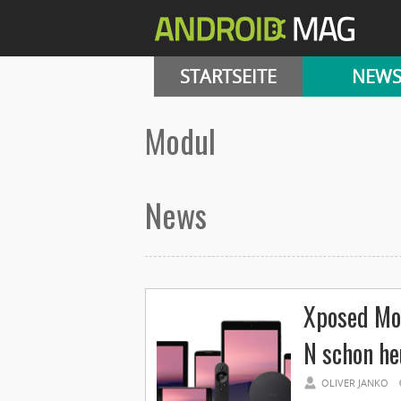
STARTSEITE
NEW
Modul
News
Xposed Mod
N schon he
OLIVER JANKO