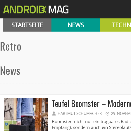
STARTSEITE
NEWS
TECHN
retro
News
Teufel Boomster – Moderne
HARTMUT SCHUMACHER
29. NOVEM
Boomster: nicht nur ein tragbares Rad
Empfang), sondern auch ein Stereolauts