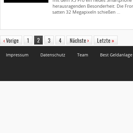
mit dem X5 Pro ein neues Smartphone v
herausragenden Besonderheit: Die Fron
satten 32 Megapixeln schießen ...
2
‹
Vorige
1
3
4
Nächste
›
Letzte
»
Impressum
Datenschutz
Team
Best Geldanlage