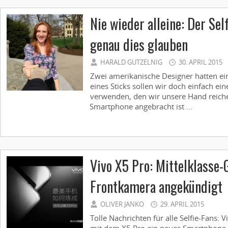
Nie wieder alleine: Der Sel
genau dies glauben
HARALD GUTZELNIG
30. APRIL 2015
Zwei amerikanische Designer hatten eine 
eines Sticks sollen wir doch einfach ei
verwenden, den wir unsere Hand reiche
Smartphone angebracht ist ...
Vivo X5 Pro: Mittelklasse-
Frontkamera angekündigt
OLIVER JANKO
29. APRIL 2015
Tolle Nachrichten für alle Selfie-Fan