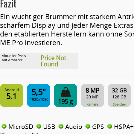
Fazit
Ein wuchtiger Brummer mit starkem Antri
scharfem Display und jeder Menge Extras
den etablierten Herstellern kann ohne So
ME Pro investieren.
Aktueller Preis
Price Not
auf Amazon:
Found
5,5"
8 MP
32 GB
Android
5.1
20 MP
128 GB
1920x1080
195 g
Kamera
Speicher
MicroSD
USB
Audio
GPS
HSPA