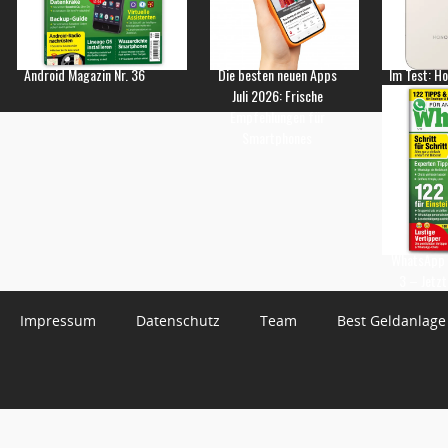
Android Magazin Nr. 36
Die besten neuen Apps
Im Test: H
Juli 2026: Frische
Empfehlungen für
Smartphones
WhatsApp 
3 – Jetzt
Impressum
Datenschutz
Team
Best Geldanlage