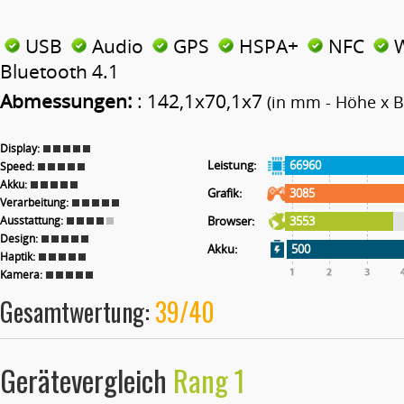
USB
Audio
GPS
HSPA+
NFC
W
Bluetooth 4.1
Abmessungen:
: 142,1x70,1x7
(in mm - Höhe x Br
Display:
Leistung:
66960
Speed:
Akku:
Grafik:
3085
Verarbeitung:
Ausstattung:
Browser:
3553
Design:
Akku:
500
Haptik:
Kamera:
Gesamtwertung:
39/40
Gerätevergleich
Rang 1