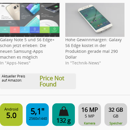
Galaxy Note 5 und S6 Edge+
Hohe Gewinnmargen: Galaxy
schon jetzt erleben: Die
S6 Edge kostet in der
neuen Samsung-Apps
Produktion gerade mal 290
machen es möglich
Dollar
In "Apps-News"
In "Technik-News"
Aktueller Preis
Price Not
auf Amazon:
Found
5,1"
16 MP
32 GB
Android
5.0
5 MP
GB
2560x1440
132 g
Kamera
Speicher