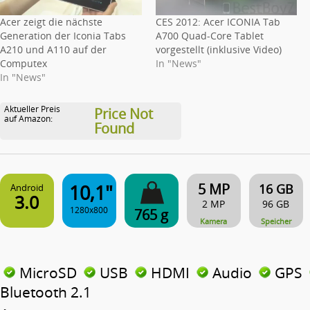
Acer zeigt die nächste
CES 2012: Acer ICONIA Tab
Generation der Iconia Tabs
A700 Quad-Core Tablet
A210 und A110 auf der
vorgestellt (inklusive Video)
Computex
In "News"
In "News"
Aktueller Preis
Price Not
auf Amazon:
Found
10,1"
5 MP
16 GB
Android
3.0
2 MP
96 GB
1280x800
765 g
Kamera
Speicher
MicroSD
USB
HDMI
Audio
GPS
Bluetooth 2.1