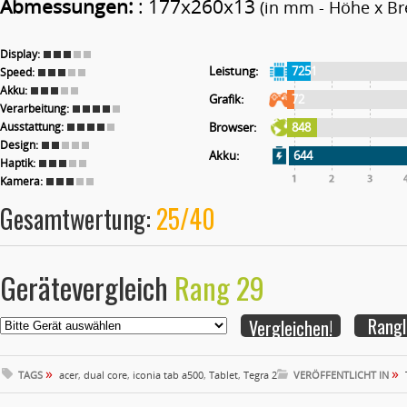
Abmessungen:
: 177x260x13
(in mm - Höhe x Bre
Display:
Leistung:
7251
Speed:
Akku:
Grafik:
72
Verarbeitung:
Ausstattung:
Browser:
848
Design:
Akku:
644
Haptik:
Kamera:
Gesamtwertung:
25/40
Gerätevergleich
Rang 29
Rangl
»
»
TAGS
acer
,
dual core
,
iconia tab a500
,
Tablet
,
Tegra 2
VERÖFFENTLICHT IN