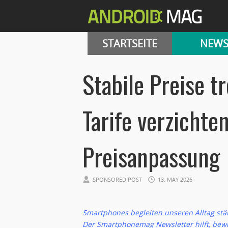
STARTSEITE
NEW
Stabile Preise tr
Tarife verzichte
Preisanpassung
SPONSORED POST
13. MAY 2026
Smartphones begleiten unseren Alltag stä
Der Smartphonemag Newsletter hilft, bewu