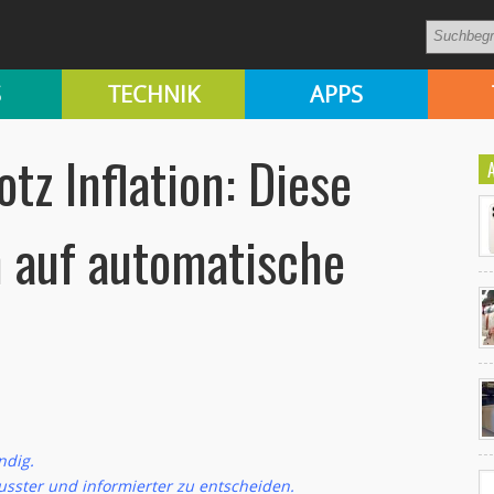
S
TECHNIK
APPS
otz Inflation: Diese
n auf automatische
Ko
un
ndig.
sster und informierter zu entscheiden.