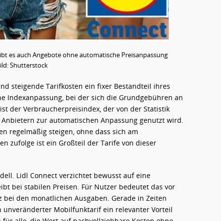
 gibt es auch Angebote ohne automatische Preisanpassung
ild: Shutterstock
nd steigende Tarifkosten ein fixer Bestandteil ihres
iche Indexanpassung, bei der sich die Grundgebühren an
ist der Verbraucherpreisindex, der von der Statistik
n Anbietern zur automatischen Anpassung genutzt wird.
ten regelmäßig steigen, ohne dass sich am
 zufolge ist ein Großteil der Tarife von dieser
ell. Lidl Connect verzichtet bewusst auf eine
bt bei stabilen Preisen. Für Nutzer bedeutet das vor
z bei den monatlichen Ausgaben. Gerade in Zeiten
unveränderter Mobilfunktarif ein relevanter Vorteil
n für alle, die Wert auf nachvollziehbare Kosten ohne