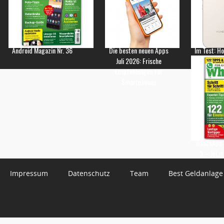
Android Magazin Nr. 36
Die besten neuen Apps
Im Test: H
Juli 2026: Frische
Empfehlungen für
Smartphones
WhatsApp 
3 – Jetzt
Impressum
Datenschutz
Team
Best Geldanlage