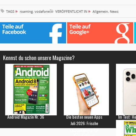
»
»
TAGS
roaming
,
vodafone
VERÖFFENTLICHT IN
Allgemein
,
News
Kennst du schon unsere Magazine?
Android Magazin Nr. 36
Die besten neuen Apps
Im Test: H
Juli 2026: Frische
Empfehlungen für
Smartphones