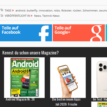
»
TAGS
android
,
butterfly
,
innovation
,
robo
,
Roboter
,
rücken
,
Schwimmen
,
swum
»
VERÖFFENTLICHT IN
News
,
Technik-News
Kennst du schon unsere Magazine?
Android Magazin Nr. 36
Die besten neuen Apps
Im Test: H
Juli 2026: Frische