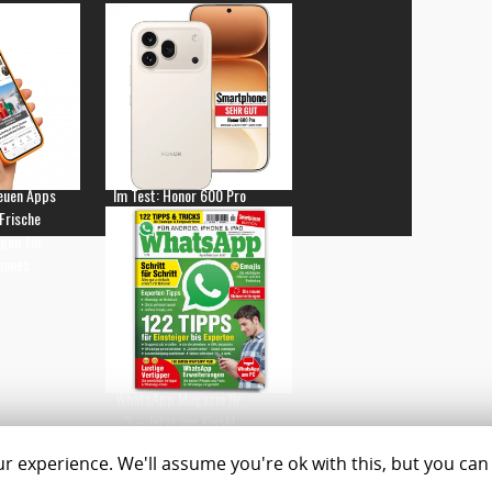
euen Apps
Im Test: Honor 600 Pro
 Frische
gen für
hones
WhatsApp Magazin Nr.
3 – Jetzt am Kiosk!
 experience. We'll assume you're ok with this, but you can 
Magazine
Shop
C