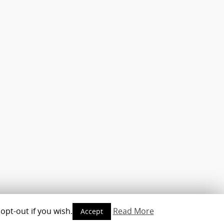
opt-out if you wish.
Read More
Accept
opyright © 2010-2016 - www.androidmag.de