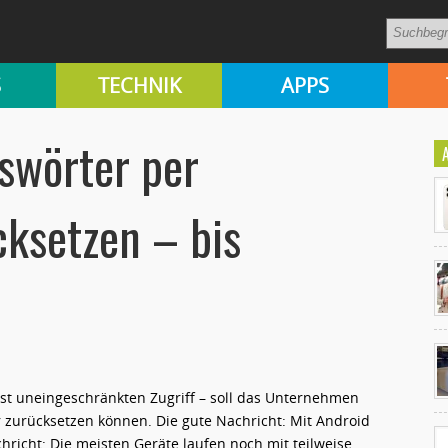
S
TECHNIK
APPS
swörter per
cksetzen – bis
Ko
un
ast uneingeschränkten Zugriff – soll das Unternehmen
r zurücksetzen können. Die gute Nachricht: Mit Android
hricht: Die meisten Geräte laufen noch mit teilweise