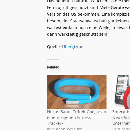
Das bedeutet natürlich auch, dass die m
Fernzugriff geschützt sind. Viele Geräte 
Version des OS bekommen. Eine komplizier
besten, der Staatsanwaltschaft gar keine
wartest einfach noch eine Weile, in etwas 
dann werkseitig geschützt sein.
Quelle:
Ubergizmo
Related
Nexus Band: Tüftelt Google an
Enterpri
einem eigenen Fitness-
Neue Sof
Tracker?
Unterne
In "Technik-News"
In "Bran