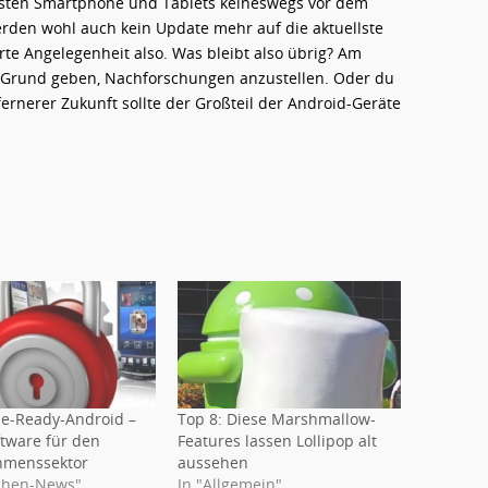
eisten Smartphone und Tablets keineswegs vor dem
werden wohl auch kein Update mehr auf die aktuellste
te Angelegenheit also. Was bleibt also übrig? Am
n Grund geben, Nachforschungen anzustellen. Oder du
fernerer Zukunft sollte der Großteil der Android-Geräte
se-Ready-Android –
Top 8: Diese Marshmallow-
tware für den
Features lassen Lollipop alt
hmenssektor
aussehen
chen-News"
In "Allgemein"