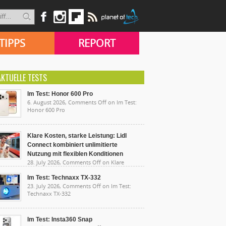
TIPPS
REPORT
AKTUELLE TESTS
Im Test: Honor 600 Pro
6. August 2026,
Comments Off
on Im Test:
Honor 600 Pro
Klare Kosten, starke Leistung: Lidl
Connect kombiniert unlimitierte
Nutzung mit flexiblen Konditionen
28. July 2026,
Comments Off
on Klare
sten, starke Leistung: Lidl Connect kombiniert
limitierte Nutzung mit flexiblen Konditionen
Im Test: Technaxx TX-332
23. July 2026,
Comments Off
on Im Test:
Technaxx TX-332
Im Test: Insta360 Snap