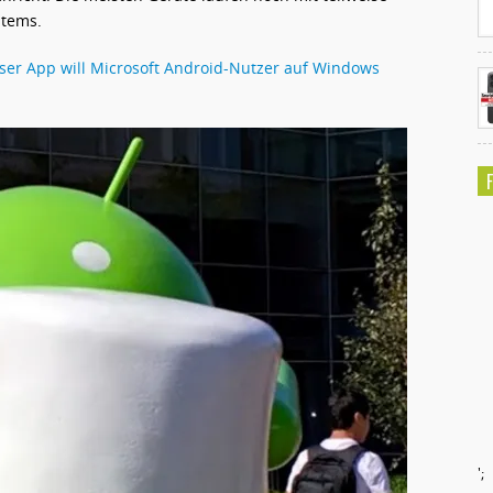
stems.
ser App will Microsoft Android-Nutzer auf Windows
';