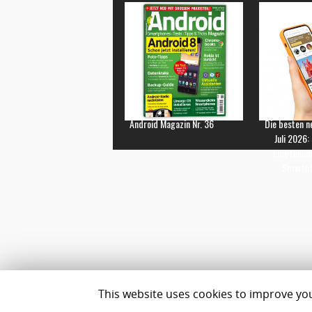
Android Magazin Nr. 36
Die besten n
Juli 2026:
Empfehlun
Smartp
This website uses cookies to improve your
Impressum
Datenschutz
Team
Best Geldanlage