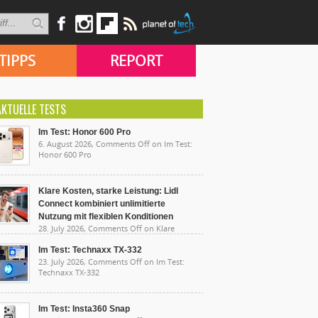
TIPPS
REPORT
AKTUELLE TESTS
Im Test: Honor 600 Pro
6. August 2026,
Comments Off
on Im Test:
Honor 600 Pro
Klare Kosten, starke Leistung: Lidl
Connect kombiniert unlimitierte
Nutzung mit flexiblen Konditionen
28. July 2026,
Comments Off
on Klare
sten, starke Leistung: Lidl Connect kombiniert
limitierte Nutzung mit flexiblen Konditionen
Im Test: Technaxx TX-332
23. July 2026,
Comments Off
on Im Test:
Technaxx TX-332
Im Test: Insta360 Snap