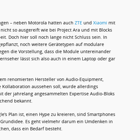
ungen – neben Motorola hatten auch
ZTE
und
Xiaomi
mit
icht so ausgereift wie bei Project Ara und mit Blocks
eit. Doch hier soll noch lange nicht Schluss sein. In
gepflanzt, noch weitere Gerätetypen auf modulare
egen die Vorstellung, dass die Module untereinander
rnseher lässt sich also auch in einem Laptop oder gar
em renomierten Hersteller von Audio-Equipment,
 Kollaboration aussehen soll, wurde allerdings
mit der jahrelang angesammelten Expertise Audio-Bloks
schend bekannt.
le’s Plan ist, einen Hype zu kreieren, sind Smartphones
 Grundidee. Es geht vielmehr darum ein Umdenken in
chen, dass ein Bedarf besteht.