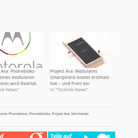
 Ara: Phonebloks-
Project Ara: Modulares
eines modularen
Smartphone bootet erstmals
nes wird Realität
live – und friert ein
nik-News"
In "Technik-News"
pone
,
Phoneblocs
,
Phoneblokks
,
Project Ara
,
Sennheiser