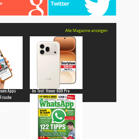
Alle Magazine anzeigen
euen Apps
Im Test: Honor 600 Pro
 Frische
gen für
hones