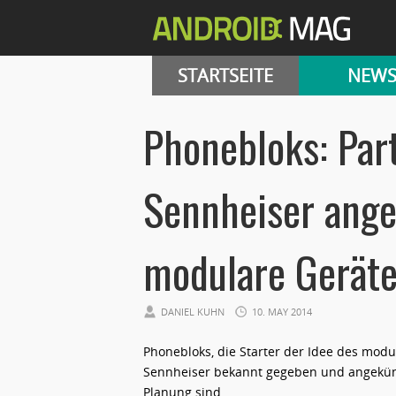
STARTSEITE
NEW
Phonebloks: Par
Sennheiser ange
modulare Geräte
DANIEL KUHN
10. MAY 2014
Phonebloks, die Starter der Idee des mod
Sennheiser bekannt gegeben und angekünd
Planung sind.