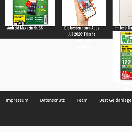
Android Magazin Nr. 36
Die besten neuen Apps
Im Test: H
Juli 2026: Frische
Empfehlungen für
Smartphones
WhatsApp 
3 – Jetzt
Impressum
Datenschutz
Team
Best Geldanlage