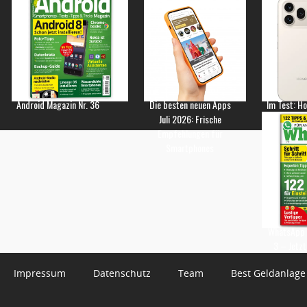
Android Magazin Nr. 36
Die besten neuen Apps
Im Test: H
Juli 2026: Frische
Empfehlungen für
Smartphones
WhatsApp 
3 – Jetzt
Impressum
Datenschutz
Team
Best Geldanlage