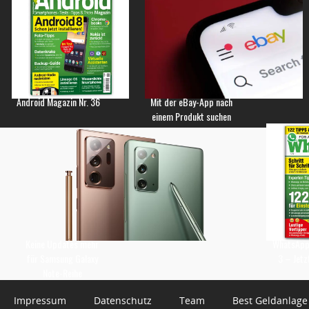
Android Magazin Nr. 36
Mit der eBay-App nach
einem Produkt suchen
Keine Updates mehr
WhatsApp 
für Samsung Galaxy
3 – Jetz
Note-Reihe
Impressum
Datenschutz
Team
Best Geldanlage