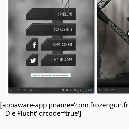
[appaware-app pname=’com.frozengun.fr
– Die Flucht’ qrcode=’true’]