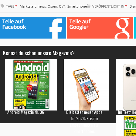
»
»
TAGS
Marktstart
,
news
,
Osom
,
OV1
,
Smartphone
VERÖFFENTLICHT IN
Bra
Kennst du schon unsere Magazine?
Android Magazin Nr. 36
Die besten neuen Apps
Im Test: H
Juli 2026: Frische
Empfehlungen für
Smartphones