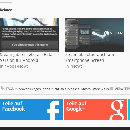
Related
Steam gibt es jetzt als Beta-
Steam ab sofort auch am
Version für Android
Smartphone-Screen
In "Apps-News"
In "News"
»
TAGS
Anwendungen
,
apps
,
nicht-spiele
,
spiele
,
Steam
,
store
,
Valve
VERÖFFEN