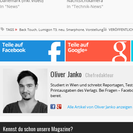
Dänemark (inkl.Video)
Nachtsichtkamera
In "News"
In "Technik-News"
»
TAGS
Back Touch
,
Lumigon T3
,
neu
,
Smarphone
,
Vorstellung
VERÖFFENTLIC
Oliver Janko
Chefredakteur
Studiert in Wien und schreibt Reportagen, Test
Printausgaben des Verlags. Bei Fragen – Facebo
bereit.
Alle Artikel von Oliver Janko anzeigen
Kennst du schon unsere Magazine?